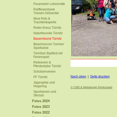
Feuerwehr Lehenrotte
Raiffeisenbank
Traisen-Gölsental
Musi Kids &
Trachtenkapelle
Rotes Kreuz Türnitz
Naturfreunde Türnitz
Bauernbund Türnitz
Beachsoccer-Turnier/
Sparkasse
Türnitzer Badfest mit
Ferienspiel
Reitverein &
Pferdestube Türnitz
Schützenverein
Nach oben
|
Seite drucken
FF Türnitz
Jägergilde und
Hegering
© CMS & Webdesign Perfectweb
Sportverein und
Skiclub
Fotos 2024
Fotos 2023
Fotos 2022