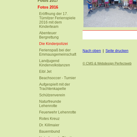
Fotos 2017
Fotos 2016
Eröffnung der 17.
Türnitzer Ferienspiele
2016 mit dem
Kinderteam
Abenteuer
Bergrettung
Die Kinderpolizei
Ferienspaß bei der
Nach oben
|
Seite drucken
Emmausgemeinschaft
Landjugend
© CMS & Webdesign Perfectweb
Kindervolkstanzen
Eibl Jet
Beachsoccer - Turnier
Aufgespielt mit der
Trachtenkapelle
Schützenverein
Naturfreunde
Lehenrotte
Feuerwehr Lehenrotte
Rotes Kreuz
Dr. Killmaier
Bauernbund