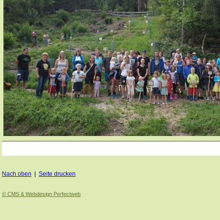
Nach oben
|
Seite drucken
© CMS & Webdesign Perfectweb