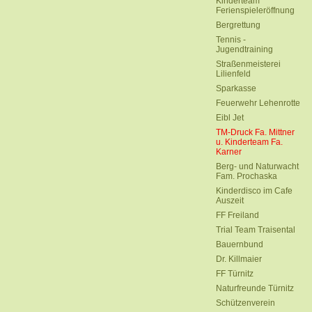
Kinderteam
Ferienspieleröffnung
Bergrettung
Tennis -
Jugendtraining
Straßenmeisterei
Lilienfeld
Sparkasse
Feuerwehr Lehenrotte
Eibl Jet
TM-Druck Fa. Mittner
u. Kinderteam Fa.
Karner
Berg- und Naturwacht
Fam. Prochaska
Kinderdisco im Cafe
Auszeit
FF Freiland
Trial Team Traisental
Bauernbund
Dr. Killmaier
FF Türnitz
Naturfreunde Türnitz
Schützenverein