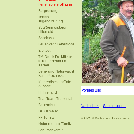
Kinderteam
Ferienspieleröffnung
Bergrettung
Tennis -
Jugendtraining
Straßenmeisterei
Lilienfeld
Sparkasse
Feuerwehr Lehenrotte
Eibl Jet
TM-Druck Fa. Mittner
u. Kinderteam Fa.
Karner
Berg- und Naturwacht
Fam. Prochaska
Kinderdisco im Cafe
Auszeit
Voriges Bild
FF Freiland
Trial Team Traisental
Bauernbund
Nach oben
|
Seite drucken
Dr. Killmaier
FF Türnitz
© CMS & Webdesign Perfectweb
Naturfreunde Türnitz
Schützenverein